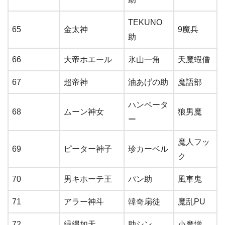
TEKUNO
65
金太神
9魔兵
助
66
大帝ホエール
氷山一角
天魔蝦僧
67
超帝神
油あげの助
魔語部
ハンペータ
68
ムーン神女
狼男魔
ー
魔人フッ
69
ピーター神子
珍カーベル
ク
70
男キホーテ王
パン助
風車鬼
71
アラー神斗
韓奇扇徒
魔乱PU
72
緑縄如天
助シン
小魔憎