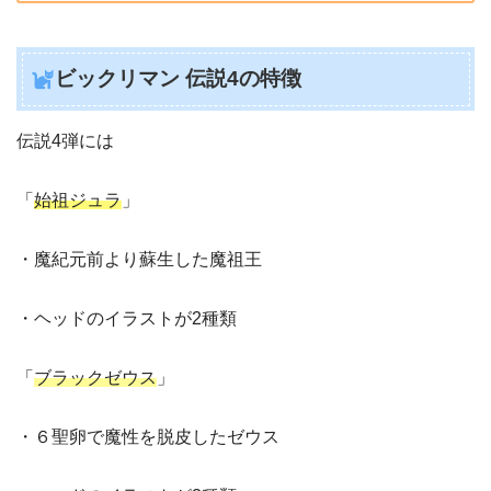
ビックリマン 伝説4の特徴
伝説4弾には
「
始祖ジュラ
」
・魔紀元前より蘇生した魔祖王
・ヘッドのイラストが2種類
「
ブラックゼウス
」
・６聖卵で魔性を脱皮したゼウス