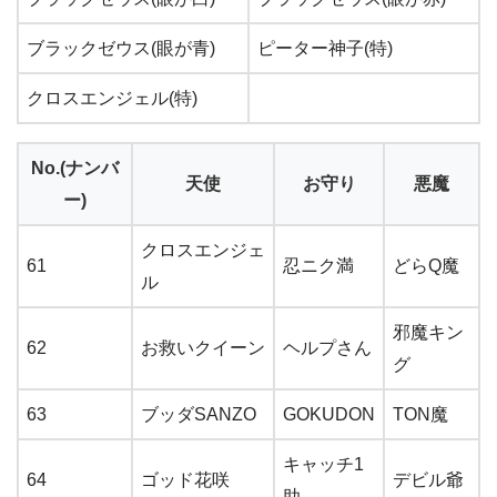
ブラックゼウス(眼が青)
ピーター神子(特)
クロスエンジェル(特)
No.(ナンバ
天使
お守り
悪魔
ー)
クロスエンジェ
61
忍ニク満
どらQ魔
ル
邪魔キン
62
お救いクイーン
ヘルプさん
グ
63
ブッダSANZO
GOKUDON
TON魔
キャッチ1
64
ゴッド花咲
デビル爺
助