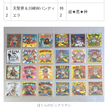
1
天聖界＆川崎Wバンディ
特
超★悪★神
2
エラ
2
ぼくらのビックリマン