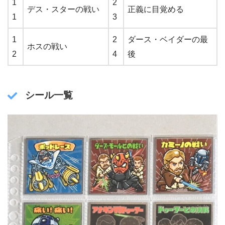
1
2
デス・スターの戦い
正義に目覚める
1
3
1
2
ダース・ベイダーの最
ホスの戦い
2
4
後
シール一覧