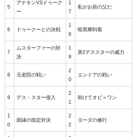
アナキンVSドゥーク
1
5
私がお前の父だ
ー
7
1
6
ドゥークーとの決戦
暗黒卿到着
8
ムスターファーの対
1
7
第2デススターの威力
決
9
2
8
元老院の戦い
エンドアの戦い
0
2
9
デス・スター侵入
助けてオビ＝ワン
1
1
2
因縁の指定対決
ヨーダの修行
0
2